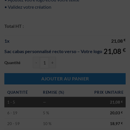
• Validez votre création
Total HT :
€
1
x
21,08
€
21,08
Sac cabas personnalisé recto verso – Votre logo
quantité de Sac cabas personnalisé recto verso – Votre logo
AJOUTER AU PANIER
QUANTITÉ
REMISE (%)
PRIX UNITAIRE
1 - 5
—
21,08
€
6 - 19
5 %
20,03
€
20 - 59
10 %
18,97
€