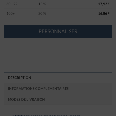
60 - 99
15 %
17,92
€
100+
20 %
16,86
€
PERSONNALISER
DESCRIPTION
INFORMATIONS COMPLÉMENTAIRES
MODES DE LIVRAISON
•
Matière
: 100% lin de type polyester