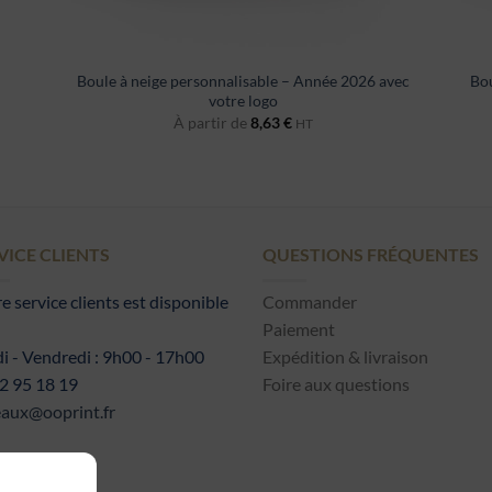
Boule à neige personnalisable – Année 2026 avec
Bou
votre logo
À partir de
8,63
€
HT
VICE CLIENTS
QUESTIONS FRÉQUENTES
e service clients est disponible
Commander
Paiement
i - Vendredi : 9h00 - 17h00
Expédition & livraison
2 95 18 19
Foire aux questions
aux@ooprint.fr