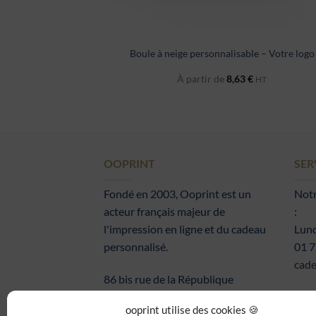
Boule à neige personnalisable – Votre logo
À partir de
8,63
€
HT
OOPRINT
SER
Fondé en 2003, Ooprint est un
Notr
acteur français majeur de
:
l'impression en ligne et du cadeau
Lund
personnalisé.
01 7
cade
86 bis rue de la République
92800 Puteaux
ooprint utilise des cookies 🍪
France