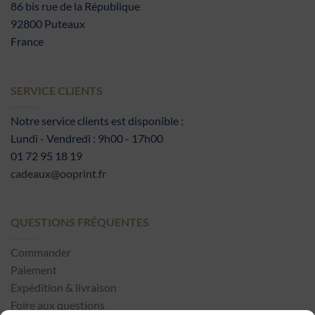
86 bis rue de la République
92800 Puteaux
France
SERVICE CLIENTS
Notre service clients est disponible :
Lundi - Vendredi : 9h00 - 17h00
01 72 95 18 19
cadeaux@ooprint.fr
QUESTIONS FRÉQUENTES
Commander
Paiement
Expédition & livraison
Foire aux questions