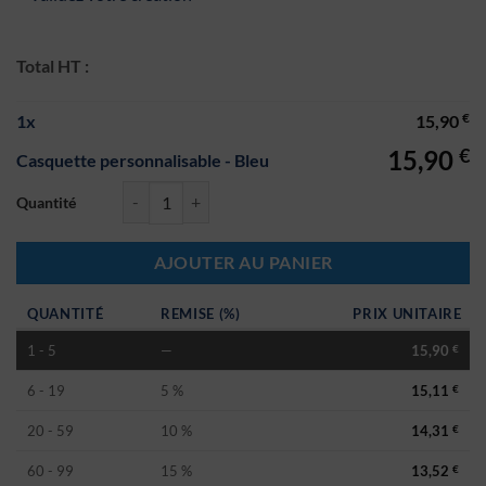
Total HT :
€
1
x
15,90
€
15,90
Casquette personnalisable - Bleu
quantité de Casquette personnalisable - Bleu
AJOUTER AU PANIER
QUANTITÉ
REMISE (%)
PRIX UNITAIRE
1 - 5
—
15,90
€
6 - 19
5 %
15,11
€
20 - 59
10 %
14,31
€
60 - 99
15 %
13,52
€