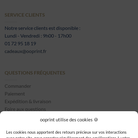
SERVICE CLIENTS
Notre service clients est disponible :
Lundi - Vendredi : 9h00 - 17h00
01 72 95 18 19
cadeaux@ooprint.fr
QUESTIONS FRÉQUENTES
Commander
Paiement
Expédition & livraison
Foire aux questions
ooprint utilise des cookies 🍪
Les cookies nous apportent des retours précieux sur vos interactions