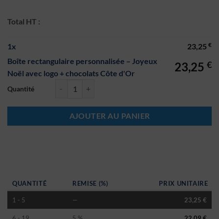
Total HT :
€
1
x
23,25
Boîte rectangulaire personnalisée – Joyeux
€
23,25
Noël avec logo + chocolats Côte d'Or
quantité de Boîte rectangulaire personnalisée – Joyeux Noël avec logo
AJOUTER AU PANIER
QUANTITÉ
REMISE (%)
PRIX UNITAIRE
1 - 5
—
23,25
€
6 - 19
5 %
22,09
€