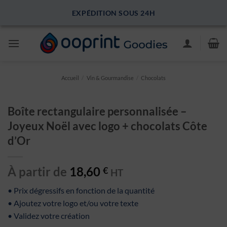
Passer
PAIEMENT 100% SÉCURISÉ
au
contenu
Accueil
/
Vin & Gourmandise
/
Chocolats
Boîte rectangulaire personnalisée –
Joyeux Noël avec logo + chocolats Côte
d’Or
À partir de
18,60
€
HT
• Prix dégressifs en fonction de la quantité
• Ajoutez votre logo et/ou votre texte
• Validez votre création